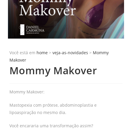
Você está em
home
>
veja-as-novidades
>
Mommy
Makover
Mommy Makover
Mommy Makover:
Mastopexia com prótese, abdominoplastia e
lipoaspiração no mesmo dia.
Você encararia uma transformação assim?